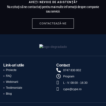
AVEȚI NEVOIE DE ASISTENȚĂ?
Nu ezitați să ne contactați pentru mai multe informații despre companie
sau servicii.
CONTACTEAZĂ-NE
Link-uri utile
Contact
Proiecte
0747 830 802
FAQ
Program
Webinarii
L - V: 08:00 - 16:30
Testimoniale
cype@cype.ro
Blog