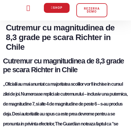
SHOP
REZERVA
DEMO
Cutremur cu magnitudinea de
8,3 grade pe scara Richter in
Chile
Cutremur cu magnitudinea de 8,3 grade
pe scara Richter in Chile
„Oficialii au mai anuntat ca majoritatea scolilor vor fi inchise in cursul
zilei de joi. Numeroase replici ale cutremurului – inclusiv una puternica,
de magnitudine 7, si alte 4 de magnitudine de peste 6 – s-au produs
deja. Desi autoritatile au spus ca este prea devreme pentru a se
pronunta in privinta efectelor, The Guardian noteaza faptul ca “se