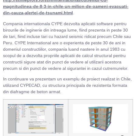
http://stirileprotv.ro/stiri/international/cutremur-cu-
magnitudinea-de-8-3-in-chile-un-milion-de-oameni-evacuati-
din-cauza-alertei-de-tsunami.html
.
Compania internationala CYPE dezvolta aplicatii software pentru
birourile de inginerie din intreaga lume, fiind prezenta in peste 30
de tari, fiind incluse tari cu hazard seismic ridicat precum Chile sau
Peru. CYPE International are o experienta de peste 30 de ani in
domeniul constructiilor, compania luand nastere in anul 1983 cu
scopul de a dezvolta propriile aplicatii de calcul structural pentru
constructii sigure atat din punct de vedere al utilizarii acestora
precum si din punct de vedere al sigurantei in cazul cutremurelor.
In continuare va prezentam un exemplu de proiect realizat in Chile,
utilizand CYPECAD, cu structura principala de rezistenta formata
din diafragme de beton armat.