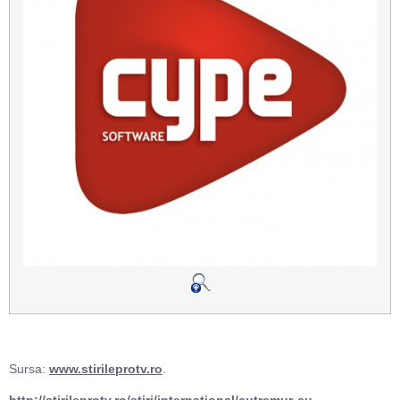
Sursa:
www.stirileprotv.ro
.