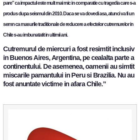
pare” ca impactul este mult mai mic in comparatie cu tragedia care s-a
produs dupa seismul din 2010. Daca se va dovedi asa, atunci va fi un
semn ca masurile traditionale de reducere a efectelor cutremurelor in
Chile s-au imbunatatit in ultimii ani.
Cutremurul de miercuri a fost resimtit inclusiv
in Buenos Aires, Argentina, pe cealalta parte a
continentului. De asemenea, oamenii au simtit
miscarile pamantului in Peru si Brazilia. Nu au
fost anuntate victime in afara Chile.”