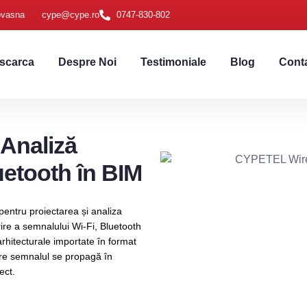
ovasna
cype@cype.ro
0747-830-802
scarca
Despre Noi
Testimoniale
Blog
Cont
Analiză
uetooth în BIM
ntru proiectarea și analiza
rire a semnalului Wi-Fi, Bluetooth
arhitecturale importate în format
are semnalul se propagă în
ect.