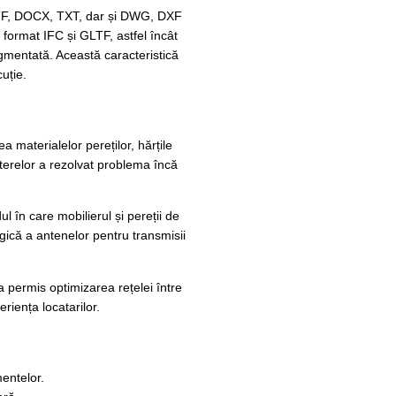
, RTF, DOCX, TXT, dar și DWG, DXF
n format IFC și GLTF, astfel încât
augmentată. Această caracteristică
cuție.
ea materialelor pereților, hărțile
terelor a rezolvat problema încă
l în care mobilierul și pereții de
gică a antenelor pentru transmisii
a permis optimizarea rețelei între
riența locatarilor.
entelor.