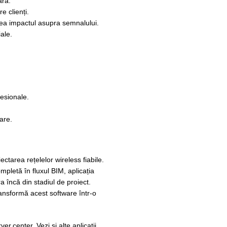
ară.
 clienți.
dea impactul asupra semnalului.
ale.
fesionale.
oare.
ctarea rețelelor wireless fiabile.
pletă în fluxul BIM, aplicația
ra încă din stadiul de proiect.
transformă acest software într-o
r.center. Vezi și alte aplicații