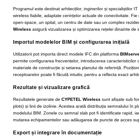
Programul este destinat arhitecților, inginerilor și specialiștilor 
wireless fiabile, adaptate cerințelor actuale de conectivitate. Fi
open-space, un spital, un centru de date sau un complex rezidenț
Wireless
asigură vizualizarea și optimizarea rețelei dinainte de
Importul modelelor BIM și configurarea inițială
Utilizatorii pot importa direct modele IFC din platforma
BIMserve
permite configurarea frecvențelor, introducerea caracteristicilor 
materiale de construcție și setarea planului de referință. Pozițio
receptoarelor poate fi făcută intuitiv, pentru a reflecta exact arhite
Rezultate și vizualizare grafică
Rezultatele generate de
CYPETEL Wireless
sunt afișate sub fo
plots) și linii de izolinie. Acestea arată distribuția semnalului în 
modelului BIM. Zonele cu semnal slab pot fi identificate rapid, iar s
mutarea echipamentelor sau adăugarea de puncte de acces sup
Export și integrare în documentație