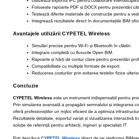
Utilizează exportul IFC pentru colaborare interdisciplin
Folosește rapoarte PDF și DOCX pentru prezentări către
Testează diferite materiale de construcție pentru a ve
Integrează rezultatele direct în documentațiile BIM ofici
Avantajele utilizării CYPETEL Wireless
Simulări precise pentru Wi-Fi și Bluetooth în clădiri.
Integrare completă cu fluxurile Open BIM.
Rapoarte și hărți de contur clare pentru prezentări pro
Compatibilitate cu multiple formate de export.
Reducerea costurilor prin evitarea testelor fizice ulteri
Concluzie
CYPETEL Wireless
este un instrument indispensabil pentru proie
Prin simularea avansată a propagării semnalului și integrarea com
oferă profesioniștilor un mijloc eficient de a optimiza infrastructu
Rezultatele detaliate, exportul variat și vizualizarea interactivă 
soluție de referință pentru arhitecți, ingineri și specialiști IT.
Poți descărca
CYPETEL Wireless
direct de pe platforma BIMserve