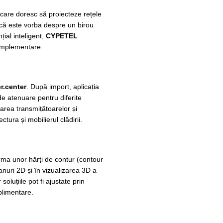
IT care doresc să proiecteze rețele
e că este vorba despre un birou
ial inteligent,
CYPETEL
 implementare.
r.center
. După import, aplicația
de atenuare pentru diferite
narea transmițătoarelor și
ctura și mobilierul clădirii.
rma unor hărți de contur (contour
planuri 2D și în vizualizarea 3D a
oluțiile pot fi ajustate prin
limentare.