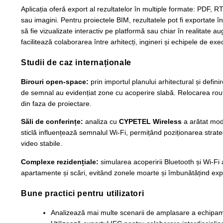
Aplicația oferă export al rezultatelor în multiple formate: PDF
sau imagini. Pentru proiectele BIM, rezultatele pot fi exportate î
să fie vizualizate interactiv pe platformă sau chiar în realitate 
facilitează colaborarea între arhitecți, ingineri și echipele de exe
Studii de caz internaționale
Birouri open-space:
prin importul planului arhitectural și definir
de semnal au evidențiat zone cu acoperire slabă. Relocarea rou
din faza de proiectare.
Săli de conferințe:
analiza cu
CYPETEL Wireless
a arătat modu
sticlă influențează semnalul Wi-Fi, permițând poziționarea strate
video stabile.
Complexe rezidențiale:
simularea acoperirii Bluetooth și Wi-Fi 
apartamente și scări, evitând zonele moarte și îmbunătățind expe
Bune practici pentru utilizatori
Analizează mai multe scenarii de amplasare a echipam