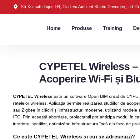
Str Kossuth Lajos FN, Cladirea Ambient Sfantu Gheorghe, jud. C
Home
Produse
Training
De
CYPETEL Wireless – 
Acoperire Wi-Fi și Bl
CYPETEL Wireless
este un software Open BIM creat de CYPE pe
rețelelor wireless. Aplicația permite realizarea studiilor de acope
sau Zigbee în clădiri și infrastructuri moderne, utilizând modele 
IFC. Prin această abordare, proiectanții pot anticipa modul în c
interiorul spațiilor, optimizând infrastructura încă din faza de proi
Ce este CYPETEL Wireless și cui se adresează?