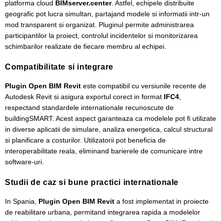
platforma cloud
BIMserver.center
. Astfel, echipele distribuite
geografic pot lucra simultan, partajand modele si informatii intr-un
mod transparent si organizat. Pluginul permite administrarea
participantilor la proiect, controlul incidentelor si monitorizarea
schimbarilor realizate de fiecare membru al echipei.
Compatibilitate si integrare
Plugin Open BIM Revit
este compatibil cu versiunile recente de
Autodesk Revit si asigura exportul corect in format
IFC4
,
respectand standardele internationale recunoscute de
buildingSMART. Acest aspect garanteaza ca modelele pot fi utilizate
in diverse aplicatii de simulare, analiza energetica, calcul structural
si planificare a costurilor. Utilizatorii pot beneficia de
interoperabilitate reala, eliminand barierele de comunicare intre
software-uri.
Studii de caz si bune practici internationale
In Spania,
Plugin Open BIM Revit
a fost implementat in proiecte
de reabilitare urbana, permitand integrarea rapida a modelelor