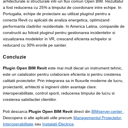
arhitecturale si structurale intr-un flux comun Open BIM. Rezultatul
a fost reducerea cu 25% a timpului de coordonare intre echipe. In
Portugalia, echipe de proiectare au utilizat pluginul pentru a
conecta Revit cu aplicatii de analiza energetica, optimizand
performanta cladirilor rezidentiale. In America Latina, companiile de
constructii au folosit pluginul pentru gestionarea incidentelor si
vizualizarea modelelor in VR, crescand eficienta echipelor si
reducand cu 30% erorile pe santier.
Concluzie
Plugin Open BIM Revit
este mai mult decat un instrument tehnic,
este un catalizator pentru colaborare eficienta si pentru cresterea
calitatii proiectelor. Prin integrarea sa in fluxurile moderne de lucru,
proiectantii, arhitectii si inginerii obtin avantaje clare:
interoperabilitate, control sporit, reducerea timpului de lucru si
cresterea satisfactiei clientilor.
Poti descarca
Plugin Open BIM Revit
direct din
BIMserver.center
.
Descopera si alte aplicatii utile precum
Managementul Proiectelor
,
Interoperabilitate
sau
Instalatii Electrice
.