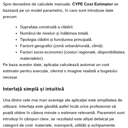
Spre deosebire de calculele manuale,
CYPE Cost Estimator
se
bazează pe un model parametric, în care sunt introduse date
precum:
Suprafața construită a clădirii.
Numărul de niveluri și înălțimea totală.
Tipologia clădirii și funcțiunea principală.
Factorii geografici (zonă urbană/rurală, climă).
Factori socio-economici (costuri regionale, disponibilitatea
materialelor).
Pe baza acestor date, aplicația calculează automat un cost
estimativ pentru execuție, oferind o imagine realistă a bugetului
necesar.
Interfață simplă și intuitivă
Una dintre cele mai mari avantaje ale aplicației este simplitatea de
utilizare. Interfața este gândită astfel încât orice profesionist să
poată obține în câteva minute o estimare relevantă. Parametrii sunt
introduși în câmpuri clare, iar rezultatul este afișat defalcat pe
categorii de cost: materiale, manoperă, utilități și echipamente.