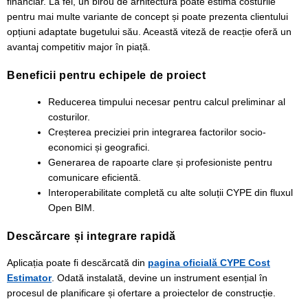
financiar. La fel, un birou de arhitectură poate estima costurile
pentru mai multe variante de concept și poate prezenta clientului
opțiuni adaptate bugetului său. Această viteză de reacție oferă un
avantaj competitiv major în piață.
Beneficii pentru echipele de proiect
Reducerea timpului necesar pentru calcul preliminar al
costurilor.
Creșterea preciziei prin integrarea factorilor socio-
economici și geografici.
Generarea de rapoarte clare și profesioniste pentru
comunicare eficientă.
Interoperabilitate completă cu alte soluții CYPE din fluxul
Open BIM.
Descărcare și integrare rapidă
Aplicația poate fi descărcată din
pagina oficială CYPE Cost
Estimator
. Odată instalată, devine un instrument esențial în
procesul de planificare și ofertare a proiectelor de construcție.