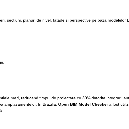
i, sectiuni, planuri de nivel, fatade si perspective pe baza modelelor B
ie.
dentiale mari, reducand timpul de proiectare cu 30% datorita integrarii 
ea amplasamentelor. In Brazilia,
Open BIM Model Checker
a fost utili
%.