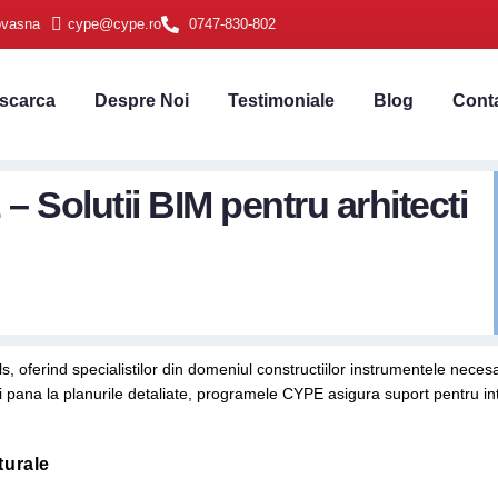
ovasna
cype@cype.ro
0747-830-802
scarca
Despre Noi
Testimoniale
Blog
Cont
 Solutii BIM pentru arhitecti
s, oferind specialistilor din domeniul constructiilor instrumentele neces
i pana la planurile detaliate, programele CYPE asigura suport pentru in
turale