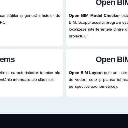
Open BI
ntităților și generării listelor de
Open BIM Model Checker
este
IFC.
BIM. Scopul acestui program este 
localizeze interferențele dintre d
proiectului.
tems
Open BI
nirii caracteristicilor tehnice ale
Open BIM Layout
este un instru
ările interioare ale clădirilor.
de vederi, cote și planșe tehnic
perspective axonometrice).