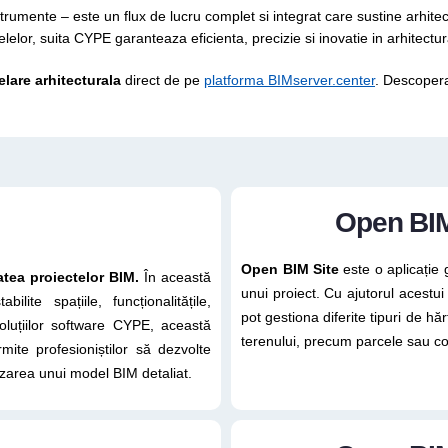
umente – este un flux de lucru complet si integrat care sustine arhitectii,
odelelor, suita CYPE garanteaza eficienta, precizie si inovatie in arhitect
lare arhitecturala
direct de pe
platforma BIMserver.center
. Descopera 
Open BIM
Open BIM Site
este o aplicație g
atea proiectelor BIM.
În această
unui proiect. Cu ajutorul acestui 
lite spațiile, funcționalitățile,
pot gestiona diferite tipuri de h
oluțiilor software CYPE, această
terenului, precum parcele sau con
mite profesioniștilor să dezvolte
izarea unui model BIM detaliat.