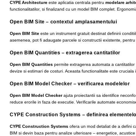
CYPE Architecture
este aplicatia centrala pentru
modelare arhit
functionalitatilor, si finalizand cu un model BIM complet. Ergonomia,
Open BIM Site – contextul amplasamentului
Open BIM Site
este un instrument gratuit destinat definirii conditi
asemenea, pot fi adaugate parcele si constructii existente, pentru a
Open BIM Quantities – extragerea cantitatilor
Open BIM Quantities
permite extragerea automata a cantitatilor s
devize si estimari de costuri. Aceasta functionalitate este cruciala
Open BIM Model Checker – verificarea modelelor
Open BIM Model Checker
ajuta proiectantii sa identifice neconfo
reduce erorile in faza de executie. Verificarile automate economises
CYPE Construction Systems – definirea elementelo
CYPE Construction Systems
ofera un mod detaliat de a defini ca
BIM si devin baza pentru analize ulterioare – energetice, acustice 