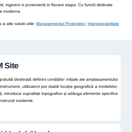
 inginerii si proiectantii in fiecare etapa. Cu functii dedicate
ura moderna.
si alte solutii utile:
Managementul Proiectelor
,
Interoperabilitate
 Site
ratuită destinată definirii condițiilor inițiale ale amplasamentului
instrument, utilizatorii pot stabili locația geografică a modelelor,
ărți, introduce suprafețe topografice și adăuga elemente specifice
strucții existente.