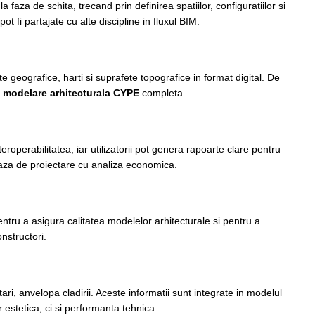
faza de schita, trecand prin definirea spatiilor, configuratiilor si
t fi partajate cu alte discipline in fluxul BIM.
te geografice, harti si suprafete topografice in format digital. De
o
modelare arhitecturala CYPE
completa.
operabilitatea, iar utilizatorii pot genera rapoarte clare pentru
aza de proiectare cu analiza economica.
pentru a asigura calitatea modelelor arhitecturale si pentru a
nstructori.
ri, anvelopa cladirii. Aceste informatii sunt integrate in modelul
estetica, ci si performanta tehnica.