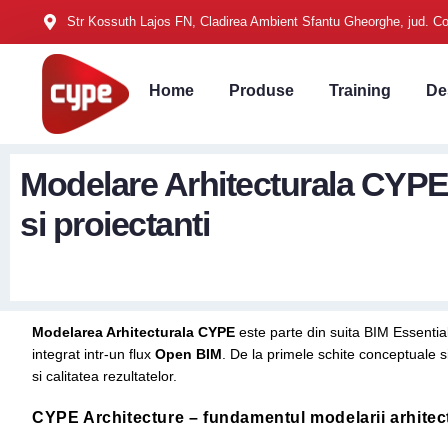
Str Kossuth Lajos FN, Cladirea Ambient Sfantu Gheorghe, jud. C
Home
Produse
Training
De
Modelare Arhitecturala CYPE –
si proiectanti
Modelarea Arhitecturala CYPE
este parte din suita BIM Essential
integrat intr-un flux
Open BIM
. De la primele schite conceptuale s
si calitatea rezultatelor.
CYPE Architecture – fundamentul modelarii arhitec