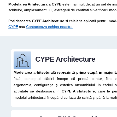
Modelarea Arhitecturala CYPE
este mai mult decat un set de instr
schitelor, amplasamentului, extragerii de cantitati si verificarii m
Poti descarca
CYPE Architecture
si celelalte aplicatii pentru
mode
CYPE
sau
Contacteaza echipa noastra
.
CYPE Architecture
Modelarea arhitecturală reprezintă prima etapă în majorit
fază, conceptul clădirii începe să prindă contur, fiind stabi
ergonomia, configurația și estetica ansamblului. În cadrul s
activitate se desfășoară în
CYPE Architecture
, care le per
modelul arhitectural începând cu faza de schiță și până la real