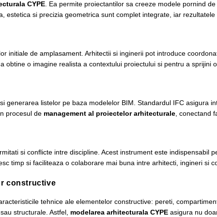
ecturala CYPE
. Ea permite proiectantilor sa creeze modele pornind de la 
 estetica si precizia geometrica sunt complet integrate, iar rezultatele po
ilor initiale de amplasament. Arhitectii si inginerii pot introduce coordona
 obtine o imagine realista a contextului proiectului si pentru a sprijini 
i generarea listelor pe baza modelelor BIM. Standardul IFC asigura inter
 in procesul de
management al proiectelor arhitecturale
, conectand f
rmitati si conflicte intre discipline. Acest instrument este indispensabil 
c timp si faciliteaza o colaborare mai buna intre arhitecti, ingineri si co
r constructive
racteristicile tehnice ale elementelor constructive: pereti, compartimenta
sau structurale. Astfel,
modelarea arhitecturala CYPE
asigura nu doar 