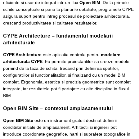
eficiente si usor de integrat intr-un flux
Open BIM
. De la primele
schite conceptuale si pana la planurile detaliate, programele CYPE
asigura suport pentru intreg procesul de proiectare arhitecturala,
crescand productivitatea si calitatea rezultatelor.
CYPE Architecture – fundamentul modelarii
arhitecturale
CYPE Architecture
este aplicatia centrala pentru
modelare
arhitecturala CYPE
. Ea permite proiectantilor sa creeze modele
pornind de la faza de schita, trecand prin definirea spatiilor,
configuratiilor si functionalitatilor, si finalizand cu un model BIM
complet. Ergonomia, estetica si precizia geometrica sunt complet
integrate, iar rezultatele pot fi partajate cu alte discipline in fluxul
BIM.
Open BIM Site – contextul amplasamentului
Open BIM Site
este un instrument gratuit destinat definirii
conditiilor initiale de amplasament. Arhitectii si inginerii pot
introduce coordonate geografice, harti si suprafete topografice in