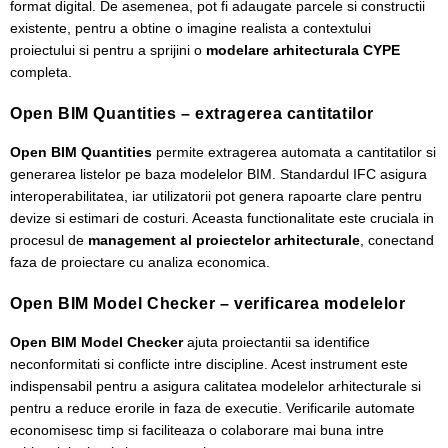
format digital. De asemenea, pot fi adaugate parcele si constructii
existente, pentru a obtine o imagine realista a contextului
proiectului si pentru a sprijini o
modelare arhitecturala CYPE
completa.
Open BIM Quantities – extragerea cantitatilor
Open BIM Quantities
permite extragerea automata a cantitatilor si
generarea listelor pe baza modelelor BIM. Standardul IFC asigura
interoperabilitatea, iar utilizatorii pot genera rapoarte clare pentru
devize si estimari de costuri. Aceasta functionalitate este cruciala in
procesul de
management al proiectelor arhitecturale
, conectand
faza de proiectare cu analiza economica.
Open BIM Model Checker – verificarea modelelor
Open BIM Model Checker
ajuta proiectantii sa identifice
neconformitati si conflicte intre discipline. Acest instrument este
indispensabil pentru a asigura calitatea modelelor arhitecturale si
pentru a reduce erorile in faza de executie. Verificarile automate
economisesc timp si faciliteaza o colaborare mai buna intre